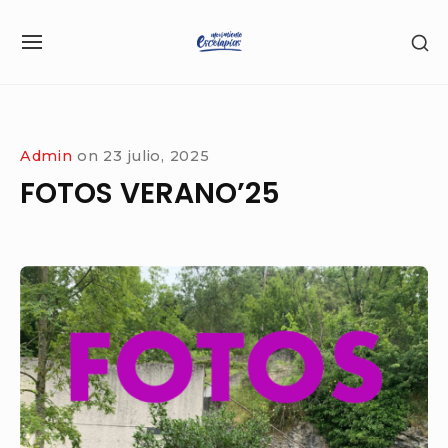
Skip
SH
to
SITE
SE
content
NAVIGATION
SI
Site Navigation
SUBMENU
Admin
on
23 julio, 2025
FOTOS VERANO’25