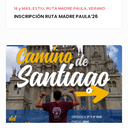
16 y MÁS
,
ESTIU
,
RUTA MADRE PAULA
,
VERANO
INSCRIPCIÓN RUTA MADRE PAULA’26
INSCRIPCIÓN
CAMINO
DE
SANTIAGO
3-
4
ESO
2026