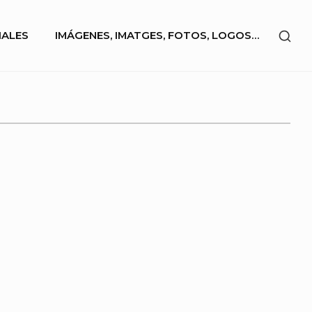
SHO
IALES
IMÁGENES, IMATGES, FOTOS, LOGOS…
SEC
SID