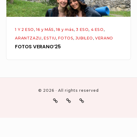
1 Y 2 ESO
,
16 y MÁS
,
18 y más
,
3 ESO
,
4 ESO
,
ARANTZAZU
,
ESTIU
,
FOTOS
,
JUBILEO
,
VERANO
FOTOS VERANO’25
© 2026 · All rights reserved
Social
¿QUÉ
MATERIALES
IMÁGENES,
ES?
IMATGES,
Navigation
FOTOS,
LOGOS…